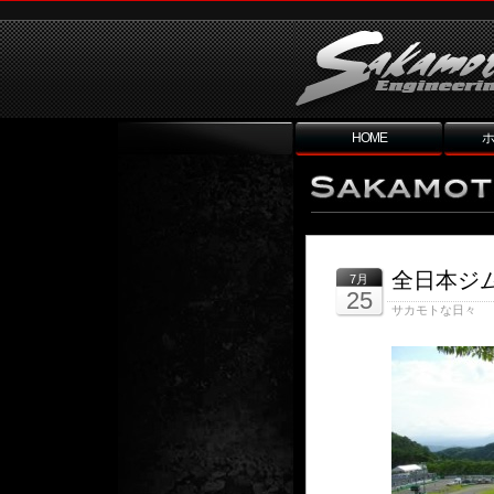
HOME
ホ
全日本ジ
7月
25
サカモトな日々