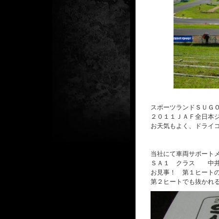
スポーツランドＳＵＧ
２０１１ＪＡＦ全日本
お天気もよく、ドライ
当社にて車両サポート
ＳＡ１ クラス 中
お見事！ 第１ヒート
第２ヒートでも抜かれ