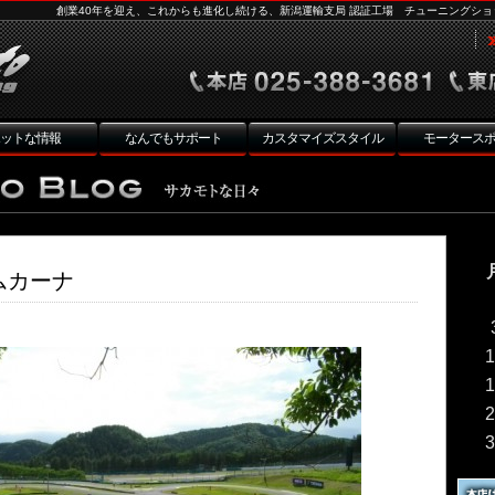
創業40年を迎え、これからも進化し続ける、新潟運輸支局 認証工場 チューニングショ
ットな情報
なんでもサポート
カスタマイズスタイル
モータース
ムカーナ
1
1
2
3