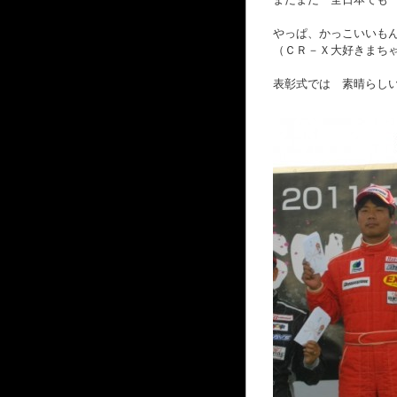
やっぱ、かっこいいも
（ＣＲ－Ｘ大好きまち
表彰式では 素晴らし