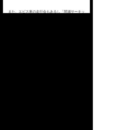
また、エビス東の走行会もあるし「間瀬サーキッ
トも走りたい」という意見も聞かれたので、こち
らは貸し切りとまではいかなくても、フリー走行
日を見付けて皆さんにも誘いをかけてみたいと思
います(^o^)／
本店 営業日のご案内
2026年8月
日
月
火
水
木
金
土
1
2
3
4
5
6
7
8
9
10
11
12
13
14
15
16
17
18
19
20
21
22
23
24
25
26
27
28
29