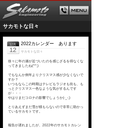
サカモトな日々
2022カレンダー あります
12月
12
サカモトな日々
徐々に年の瀬が近づいたのを感じざるを得なくな
ってきましたね(^^;)
でもなんか例年よりクリスマス感が少なくないで
すか？
いつもならこの時期はテレビもラジオも街も、も
っとクリスマス一色なような気がするんです
が・・・
やはりまだコロナの影響でしょうか(-_-;)
とりあえずまだ雪が積もらないので非常に助かっ
ているサカモトです。
報告が遅れましたが、2022年のサカモトカレン