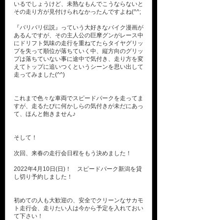
いるでしょうけど、未熟なもんでこうならないと
その走り方が見付けられなかったんですよね(^^;
『バリバリ伝説』っていう大好きなバイク漫画が
あるんですが、その主人公の巨摩グンがレース中
にドリフト気味の走行を重ねてたらタイヤグリッ
プを失って順位が落ちていく中、縦方向のグリッ
プは落ちていない事に途中で気付き、走り方を変
えてトップに追いつくというシーンを思い出して
走ってみました(^^)
これまで色々な車両でスピードパークを走ってま
すが、走るたびに何かしらの気付きが未だにあっ
て、ほんと飽きません♪
そして！
次回、来春の走行会日程をもう決めました！
2022年4月10日(日)！ スピードパーク新潟を貸
し切り予約しました！
初めての人も大歓迎の、安全でクリーンなサカモ
ト走行会、走りたい人は今から予定を入れておい
て下さい！