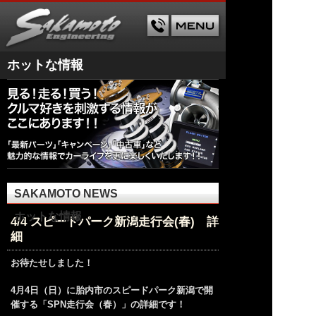
ホットな情報
SAKAMOTO NEWS
ホットな情報
4/4 スピードパーク新潟走行会(春) 詳
細
お待たせしました！
4月4日（日）に胎内市のスピードパーク新潟で開
催する「SPN走行会（春）」の詳細です！