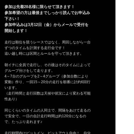
参加は先着28名様に限らせて頂きます！
参加希望の方は最後までしっかり読んでお申込み
下さい！
参加申込みは3月12日（金）からメールで受付を
開始します！
走行は順位を競うレースではなく、周回しながら一台
ずつのタイムを計測する走行会です！
追い越し時には区間とルールを守って頂きます。
朝イチに全員で走行し、その後はそのタイムによって
グループ分けをして走ります。
4～7台のグループを2～4グループ（参加台数により
変動）作り、一回15～20分の走行を順番に計約6回行
います。
（走行時間と走行回数は天候や状況により変わる可能
性あり）
同じくらいのタイムの人同士で、間隔をあけて走るの
で安全で、一日の合計走行時間は約120分になるの
で、たっぷり走れます♪
走行時間内はピットイン、ピットアウト自由！ 自分