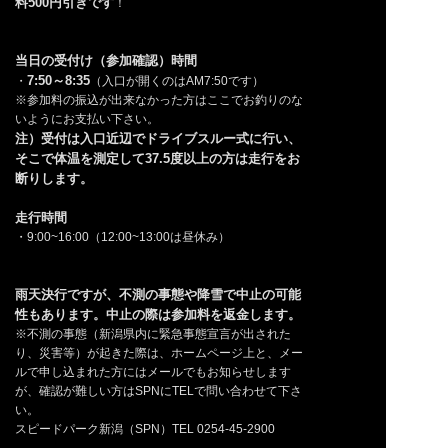
料500円引きです
！
当日の受付け（参加確認）時間
7:50～8:35
・
（入口が開くのはAM7:50です）
※参加料の振込が出来なかった方はここでお釣りのな
いようにお支払い下さい。
注）受付は入口近辺でドライブスルー式に行い、
そこで体温を測定して37.5度以上の方は走行をお
断りします。
走行時間
・9:00~16:00（12:00~13:00は昼休み）
雨天決行ですが、不測の事態や降雪で
中止の可能
性もあります。中止の際は参加料を返金します。
※不測の事態（新潟県内に緊急事態宣言が出された
り、災害等）が起きた際は、ホームページ上と、メー
ルで申し込まれた方にはメールでもお知らせします
が、確認が難しい方はSPNにTELで問い合わせて下さ
い。
スピードパーク新潟（SPN）TEL 0254-45-2900