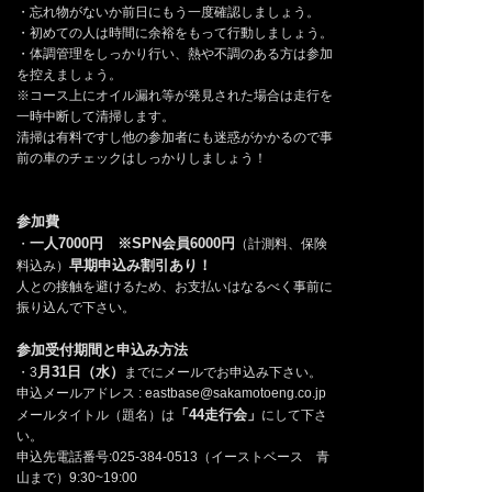
・忘れ物がないか前日にもう一度確認しましょう。
・初めての人は時間に余裕をもって行動しましょう。
・体調管理をしっかり行い、熱や不調のある方は参加
を控えましょう。
※コース上にオイル漏れ等が発見された場合は走行を
一時中断して清掃します。
清掃は有料ですし他の参加者にも迷惑がかかるので事
前の車のチェックはしっかりしましょう！
参加費
一人7000円 ※SPN会員6000円
・
（計測料、保険
早期申込み割引あり！
料込み）
人との接触を避けるため、お支払いはなるべく事前に
振り込んで下さい。
参加受付期間と申込み方法
月31日（水）
・3
までにメールでお申込み下さい。
申込メールアドレス : eastbase@sakamotoeng.co.jp
「44走行会」
メールタイトル（題名）は
にして下さ
い。
申込先電話番号:025-384-0513（イーストベース 青
山まで）9:30~19:00