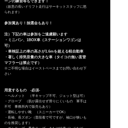
ーンの練習等もできます！
（故意の長いドリフト走行はサーキットスタッフに怒
られます）
参加賞
あり！
抽選会もあり！
注）下記の車は参加をご遠慮願います
・ミニバン、1BOX車（ステーションワゴンは
可）
・車検証上の車の高さが1.6mを超える軽自動車
・著しく排気音量の大きな車（タイコの無い直管
マフラーは禁止です）
※ご不明な場合はイーストベースまでお問い合わせ下
さい
用意するもの -必須-
・ヘルメット （半キャップ不可、ジェット型は可）
・グローブ （肌が露出せず滑りにくいもの 軍手は
不可 事務所内で販売もあり）
・運転しやすい靴 （スニーカーでOK）
・長袖、長ズボン（普段着で可ですが、袖口が狭いも
のを推奨します）