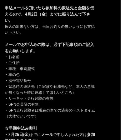
申込メールを頂いたら参加料の振込先と金額を伝
えるので、4月2日（金）までに振り込んで下さ
い。
振込の出来ない方は、当日お釣りの無いようにお支払
い下さい。
メールでお申込みの際は、必ず下記事項のご記入
をお願いします。
・お名前
・ご住所
・車種、車両型式
・車の色
・携帯電話番号
・緊急時の連絡先（ご家族や勤務先など、本人の意識
が無くなった時に連絡してほしいところ）
・サーキット走行経験の有無
・SPN会員証の有無
・SPN走行経験者は現在の車での過去のベストタイム
（大体でいいです）
☆早期申込み割引
月26日(金)
メール
参加
・3
までに
で申し込まれた方は