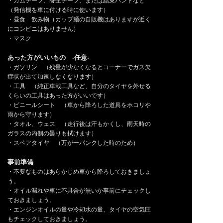
・ガムテープ、養生テープ、または結束バンドなど
（発信機を車に付ける時に使います）
・昼食 飲み物（カップ麺の自販機はありますが近く
にコンビニはありません）
・マスク
あった方がいいもの -任意-
・ガソリン （残量が少なくなるとコーナーでガス欠
症状が出て加速しなくなります）
・工具 （純正車載工具など、自分のタイヤを外せる
くらいの工具はあった方がいいです）
・ビニールシート （車から降ろした道具をホコリや
雨から守ります）
・タオル、ウェス （走行後は汗もかくし、雨天時の
ガラスの内側の曇りも拭けます）
・スペアタイヤ （万が一パンクした時のため）
事前準備
・不要なものはあらかじめ車から降ろしておきましょ
う。
・オイル漏れや車に不具合が無いか事前にチェックし
ておきましょう。
・エンジンオイルの量や冷却水の量、タイヤの空気圧
もチェックしておきましょう。