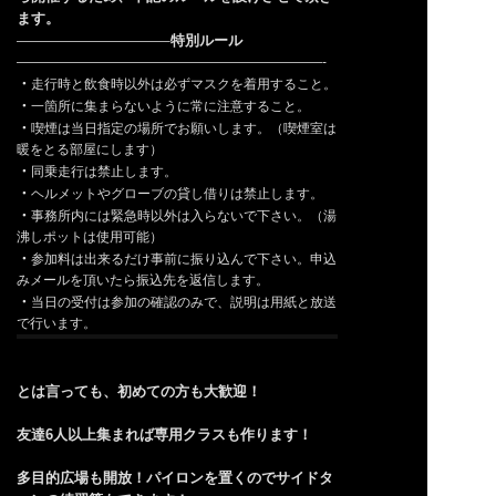
ます。
特別ルール
———————————–
———————————————————————-
・
走行時と飲食時以外は必ずマスクを着用すること。
・
一箇所に集まらないように常に注意すること。
・
喫煙は当日指定の場所でお願いします。（喫煙室は
暖をとる部屋にします）
・
同乗走行は禁止します。
・
ヘルメットやグローブの貸し借りは禁止します。
・
事務所内には緊急時以外は入らないで下さい。（湯
沸しポットは使用可能）
・
参加料は出来るだけ事前に振り込んで下さい。申込
みメールを頂いたら振込先を返信します。
・
当日の受付は参加の確認のみで、説明は用紙と放送
で行います。
とは言っても、初めての方も大歓迎！
友達6人以上集まれば専用クラスも作ります！
多目的広場も開放！パイロンを置くのでサイドタ