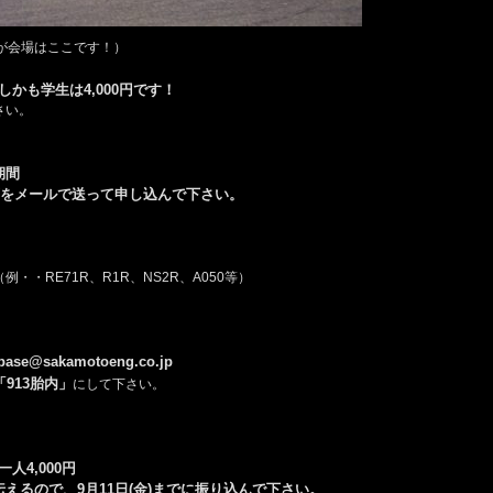
が会場はここです！）
しかも学生は4,000円です！
さい。
期間
項をメールで送って申し込んで下さい。
・・RE71R、R1R、NS2R、A050等）
tbase@sakamotoeng.co.jp
「913胎内」
にして下さい。
人4,000円
えるので、9月11日(金)までに振り込んで下さい。