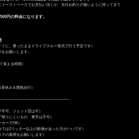
にイーストベースでお支払い頂くか、当日お釣りの無いように持ってきて
500円の料金になります。
間
入ってすぐに、乗ったままドライブスルー形式で行う予定です）
示をお願いします。
て覚える時間）
3:00は昼休み＆慣熟歩行）
———————————————————-
プ不可、ジェット型は可）
ず滑りにくいもの 軍手は不可）
ーカーでOK）
会では2リッター以上の飲物があった方がいいです）
スクの着用をお願いします）