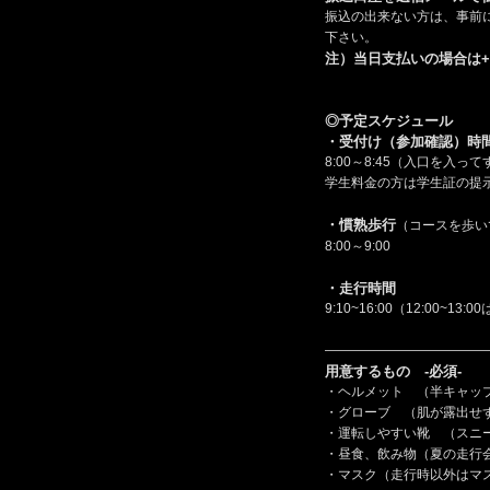
振込の出来ない方は、事前
下さい。
注）当日支払いの場合は+
◎予定スケジュール
・受付け（参加確認）時
8:00～8:45（入口を
学生料金の方は学生証の提
・慣熟歩行
（コースを歩い
8:00～9:00
・走行時間
9:10~16:00（12:00~1
————————————
用意するもの -必須-
・ヘルメット （半キャッ
・グローブ （肌が露出せ
・運転しやすい靴 （スニ
・昼食、飲み物（夏の走行
・マスク（走行時以外はマ