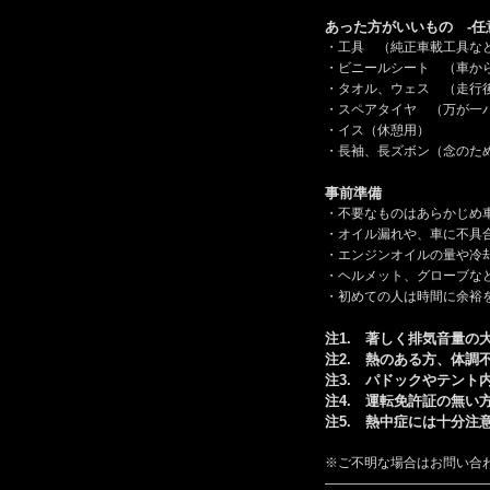
あった方がいいもの -任
・工具 （純正車載工具な
・ビニールシート （車か
・タオル、ウェス （走行
・スペアタイヤ （万が一
・イス（休憩用）
・長袖、長ズボン（念のた
事前準備
・不要なものはあらかじめ
・オイル漏れや、車に不具
・エンジンオイルの量や冷
・ヘルメット、グローブな
・初めての人は時間に余裕
注1.
著しく排気音量の
注2. 熱のある方、体調
注3. パドックやテント
注4. 運転免許証の無い
注5. 熱中症には十分注
※ご不明な場合はお問い合わせ下
————————————