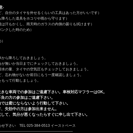
意-
ど、自分のタイヤを外せるくらいの工具はあった方がいいです）
ら降ろした道具をホコリや雨から守ります）
後は汗もかくし、雨天時のガラスの内側の曇りも拭けます）
パンクした時のため）
め）
車から降ろしておきましょう。
合が無いか当日までにチェックしておきましょう。
却水の量、タイヤの空気圧もチェックしておきましょう。
ど、忘れ物がないか前日にもう一度確認しましょう。
をもって行動しましょう。
大きな車両での参加はご遠慮下さい。車検対応マフラーはOK。
不良の方の参加はご遠慮下さい。
内では蜜にならないよう行動して下さい。
方、失効中の方は参加出来ません。
意して、気分が悪くなったらすぐに申し出て下さい。
さい TEL 025-384-0513 イーストベース
—————————————————————