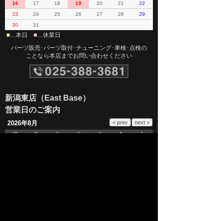
16
17
18
19
20
21
22
23
24
25
26
27
28
29
30
31
■
…本日
■
…休業日
パーツ販売･パーツ取付･チューニング･車検･点検の
ことなら本店までお問い合わせください
新潟東店（East Base）
営業日のご案内
2026年8月
日
月
火
水
木
金
土
1
2
3
4
5
6
7
8
9
10
11
12
13
14
15
16
17
18
19
20
21
22
23
24
25
26
27
28
29
30
31
■
…本日
■
…休業日