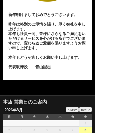
新年明けましておめでとうございます。
昨年は格別のご厚情を賜り、厚く御礼を申し
上げます。
本年も社員一同、皆様にさらなるご満足をい
ただけるサービスを心がける所存でございま
すので、変わらぬご愛顧を賜りますようお願
い申し上げます。
本年もどうぞ宜しくお願い申し上げます。
代表取締役 青山誠志
本店 営業日のご案内
2026年8月
日
月
火
水
木
金
土
1
2
3
4
5
6
7
8