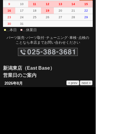
9
10
11
12
13
14
15
16
17
18
19
20
21
22
23
24
25
26
27
28
29
30
31
■
…本日
■
…休業日
パーツ販売･パーツ取付･チューニング･車検･点検の
ことなら本店までお問い合わせください
新潟東店（East Base）
営業日のご案内
2026年8月
日
月
火
水
木
金
土
1
2
3
4
5
6
7
8
9
10
11
12
13
14
15
16
17
18
19
20
21
22
23
24
25
26
27
28
29
30
31