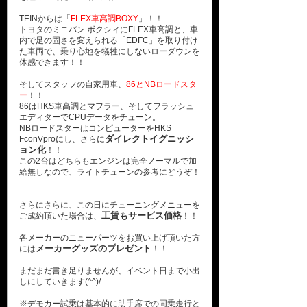
TEINからは「
FLEX車高調BOXY
」！！
トヨタのミニバン ボクシィにFLEX車高調と、車
内で足の固さを変えられる「EDFC」を取り付け
た車両で、乗り心地を犠牲にしないローダウンを
体感できます！！
そしてスタッフの自家用車、
86とNBロードスタ
ー
！！
86はHKS車高調とマフラー、そしてフラッシュ
エディターでCPUデータをチューン。
NBロードスターはコンピューターをHKS
ダイレクトイグニッシ
FconVproにし、さらに
ョン化
！！
この2台はどちらもエンジンは完全ノーマルで加
給無しなので、ライトチューンの参考にどうぞ！
さらにさらに、この日にチューニングメニューを
工賃もサービス価格
ご成約頂いた場合は、
！！
各メーカーのニューパーツをお買い上げ頂いた方
メーカーグッズのプレゼント
には
！！
まだまだ書き足りませんが、イベント日まで小出
しにしていきます(^^)/
※デモカー試乗は基本的に助手席での同乗走行と