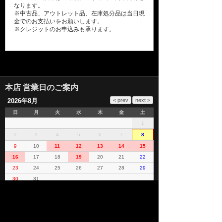
なります。
※中古品、アウトレット品、在庫処分品は当日現
金でのお支払いをお願いします。
※クレジットのお申込みも承ります。
本店 営業日のご案内
2026年8月
日
月
火
水
木
金
土
1
2
3
4
5
6
7
8
9
10
11
12
13
14
15
16
17
18
19
20
21
22
23
24
25
26
27
28
29
30
31
■
…本日
■
…休業日
パーツ販売･パーツ取付･チューニング･車検･点検の
ことなら本店までお問い合わせください