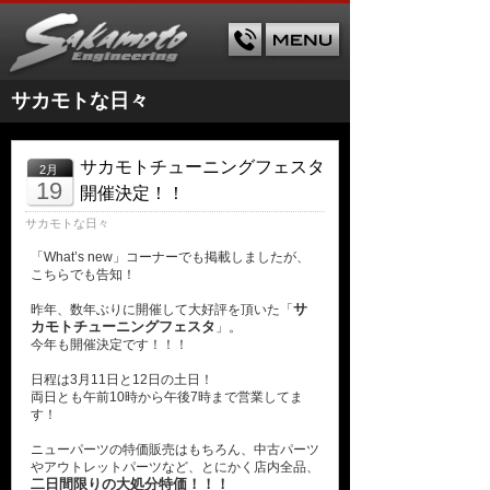
サカモトな日々
サカモトチューニングフェスタ
2月
19
開催決定！！
サカモトな日々
「What’s new」コーナーでも掲載しましたが、
こちらでも告知！
サ
昨年、数年ぶりに開催して大好評を頂いた「
カモトチューニングフェスタ
」。
今年も開催決定です！！！
日程は3月11日と12日の土日！
両日とも午前10時から午後7時まで営業してま
す！
ニューパーツの特価販売はもちろん、中古パーツ
やアウトレットパーツなど、とにかく店内全品、
二日間限りの大処分特価！！！