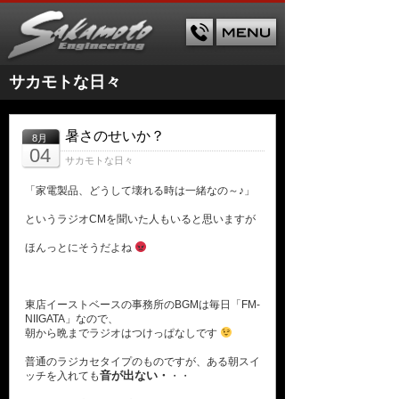
サカモトな日々
暑さのせいか？
8月
04
サカモトな日々
「家電製品、どうして壊れる時は一緒なの～♪」
というラジオCMを聞いた人もいると思いますが
ほんっとにそうだよね
東店イーストベースの事務所のBGMは毎日「FM-
NIIGATA」なので、
朝から晩までラジオはつけっぱなしです
普通のラジカセタイプのものですが、ある朝スイ
音が出ない・
ッチを入れても
・・