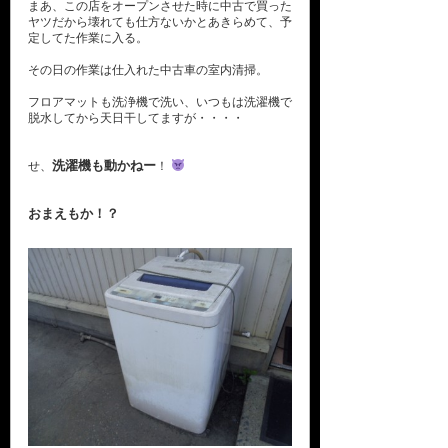
まあ、この店をオープンさせた時に中古で買った
ヤツだから壊れても仕方ないかとあきらめて、予
定してた作業に入る。
その日の作業は仕入れた中古車の室内清掃。
フロアマットも洗浄機で洗い、いつもは洗濯機で
脱水してから天日干してますが・・・・
洗濯機も動かねー
せ、
！
おまえもか！？