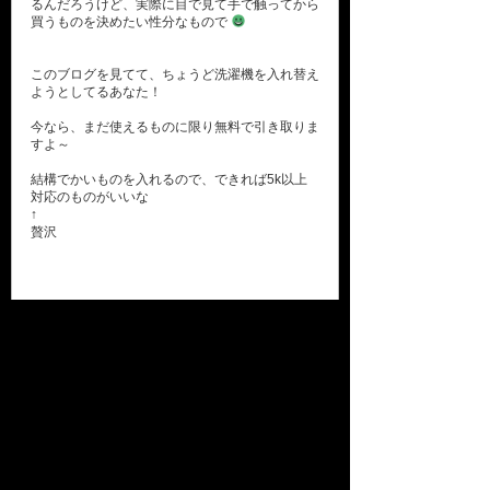
るんだろうけど、実際に目で見て手で触ってから
買うものを決めたい性分なもので
このブログを見てて、ちょうど洗濯機を入れ替え
ようとしてるあなた！
今なら、まだ使えるものに限り無料で引き取りま
すよ～
結構でかいものを入れるので、できれば5k以上
対応のものがいいな
↑
贅沢
本店 営業日のご案内
2026年8月