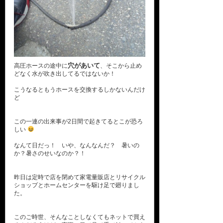
穴があいて
高圧ホースの途中に
、そこから止め
どなく水が吹き出してるではないか！
こうなるともうホースを交換するしかないんだけ
ど
この一連の出来事が2日間で起きてるとこが恐ろ
しい
なんて日だっ！ いや、なんなんだ？ 暑いの
か？暑さのせいなのか？！
昨日は定時で店を閉めて家電量販店とリサイクル
ショップとホームセンターを駆け足で廻りまし
た。
このご時世、そんなことしなくてもネットで買え