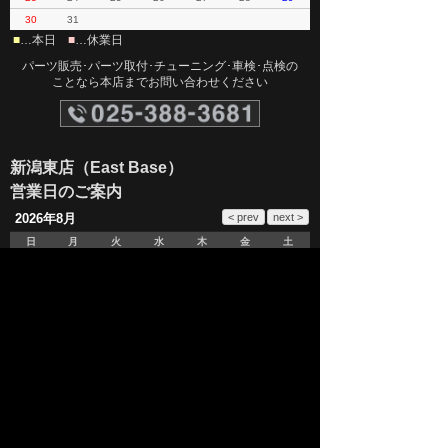
30
31
■
…本日
■
…休業日
パーツ販売･パーツ取付･チューニング･車検･点検の
ことなら本店までお問い合わせください
新潟東店（East Base）
営業日のご案内
2026年8月
日
月
火
水
木
金
土
1
2
3
4
5
6
7
8
9
10
11
12
13
14
15
16
17
18
19
20
21
22
23
24
25
26
27
28
29
30
31
■
…本日
■
…休業日
車両販売のことなら新潟東店（East Base）
までお問い合わせください