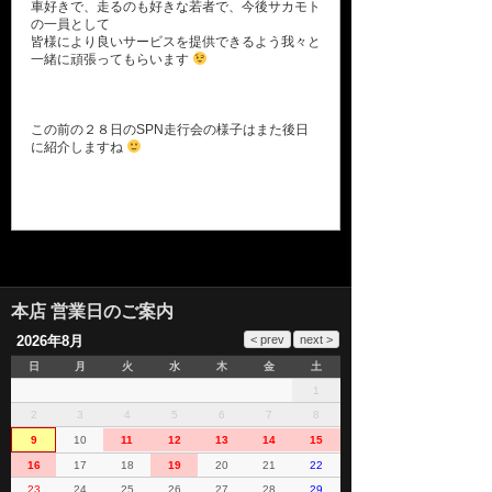
車好きで、走るのも好きな若者で、今後サカモト
の一員として
皆様により良いサービスを提供できるよう我々と
一緒に頑張ってもらいます
この前の２８日のSPN走行会の様子はまた後日
に紹介しますね
本店 営業日のご案内
2026年8月
日
月
火
水
木
金
土
1
2
3
4
5
6
7
8
9
10
11
12
13
14
15
16
17
18
19
20
21
22
23
24
25
26
27
28
29