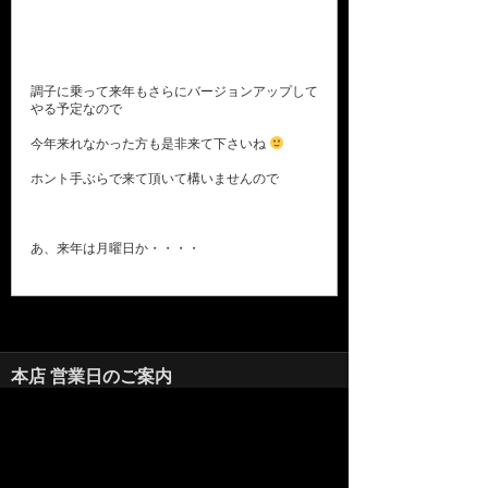
調子に乗って来年もさらにバージョンアップして
やる予定なので
今年来れなかった方も是非来て下さいね
ホント手ぶらで来て頂いて構いませんので
あ、来年は月曜日か・・・・
本店 営業日のご案内
2026年8月
日
月
火
水
木
金
土
1
2
3
4
5
6
7
8