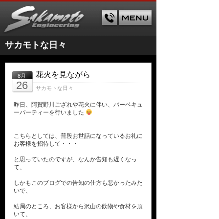
サカモトな日々
花火を見ながら
8月
26
サカモトな日々
昨日、阿賀野川ござれや花火に伴い、バーベキュ
ーパーティーを行いました
こちらとしては、普段お世話になっているお礼に
お客様を招待して・・・
と思っていたのですが、なんか告知も遅くなっ
て、
しかもこのブログでの告知の仕方も悪かったみた
いで、
結局のところ、お客様から沢山の飲物や食材を頂
いて、