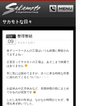
サカモトな日々
整理整頓
1月
09
サカモトな日々
各ディーラーさんの工場はいつも綺麗に整頓され
てますよね～
正直言ってサカモトの工場は、あそこまで綺麗で
はありません
常に気には留めてますが、次々に来る特殊な作業
に追われてくるとついつい・・・
お盆休みや正月休みなど、長期休暇の前にまとめ
てやるのが現実です
しかし去年の年末は、なかなか時間がとれず、整
理出来ず終いでした。