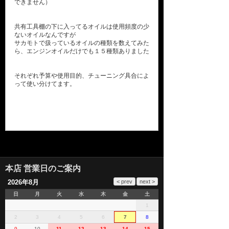
できません）
共有工具棚の下に入ってるオイルは使用頻度の少
ないオイルなんですが
サカモトで扱っているオイルの種類を数えてみた
ら、エンジンオイルだけでも１５種類ありました
それぞれ予算や使用目的、チューニング具合によ
って使い分けてます。
本店 営業日のご案内
2026年8月
日
月
火
水
木
金
土
1
2
3
4
5
6
7
8
9
10
11
12
13
14
15