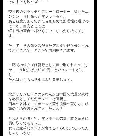
その中でも鉄クズ・・・
交換後のクラッチやブレーキローター、壊れたエ
ンジン、サビ腐ったマフラー等々、
ある程度たまってきたらまとめて処理場に運ぶの
ですが、目安としては
軽トラの荷台一杯分くらいになったら捨ててま
す。
そして、その鉄クズがまたアルミや鉄と分けられ
て溶かされて、どこかで再利用されます。
一応その鉄クズは資源として買い取られるのです
が、「１kｇあたり〇〇円」というレートがあ
り、
それはもちろん世相により変動します。
北京オリンピックの前なんかは中国で大量の鉄材
を必要としてたためレートは高騰し、
日本の各地でマンホールの蓋や側溝の蓋など、鉄
製のものが盗まれてましたよね？
たぶんその頃って、マンホールの蓋一枚を業者に
買い取ってもらうと、
わりと豪華なランチが食えるくらいにはなったん
じゃないかな。