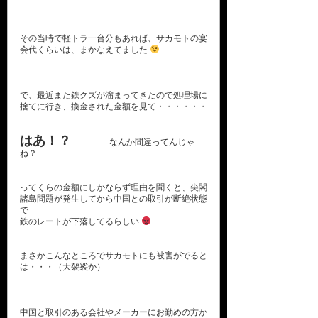
その当時で軽トラ一台分もあれば、サカモトの宴
会代くらいは、まかなえてました
で、最近また鉄クズが溜まってきたので処理場に
捨てに行き、換金された金額を見て・・・・・・
はあ！？
なんか間違ってんじゃ
ね？
ってくらの金額にしかならず理由を聞くと、尖閣
諸島問題が発生してから中国との取引が断絶状態
で
鉄のレートが下落してるらしい
まさかこんなところでサカモトにも被害がでると
は・・・（大袈裟か）
中国と取引のある会社やメーカーにお勤めの方か