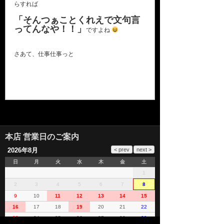
らすれば
「そんつぁことくれえで文句言
ってんなや！！」
ですよね
さあて、仕事仕事っと
本店 営業日のご案内
2026年8月
日
月
火
水
木
金
土
1
2
3
4
5
6
7
8
9
10
11
12
13
14
15
16
17
18
19
20
21
22
23
24
25
26
27
28
29