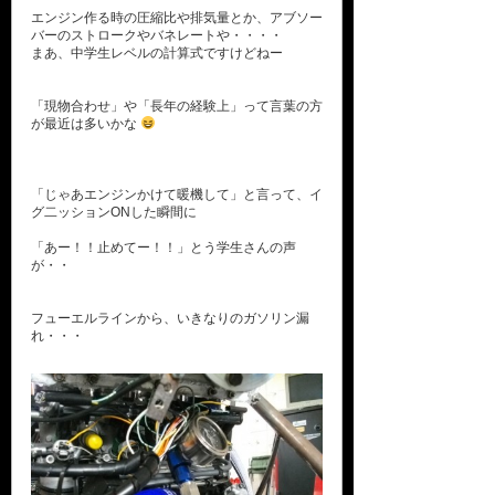
エンジン作る時の圧縮比や排気量とか、アブソー
バーのストロークやバネレートや・・・・
まあ、中学生レベルの計算式ですけどねー
「現物合わせ」や「長年の経験上」って言葉の方
が最近は多いかな
「じゃあエンジンかけて暖機して」と言って、イ
グ二ッションONした瞬間に
「あー！！止めてー！！」とう学生さんの声
が・・
フューエルラインから、いきなりのガソリン漏
れ・・・